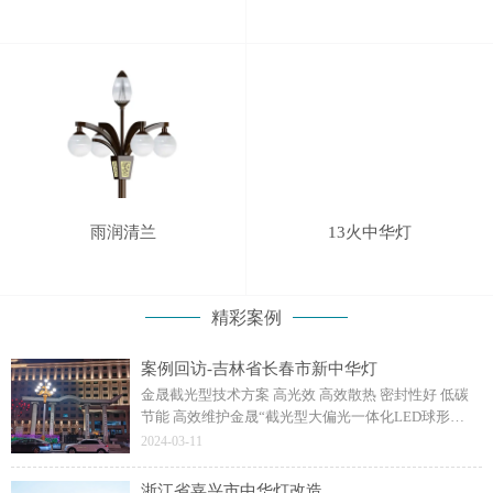
雨润清兰
13火中华灯
精彩案例
案例回访-吉林省长春市新中华灯
金晟截光型技术方案 高光效 高效散热 密封性好 低碳
节能 高效维护金晟“截光型大偏光一体化LED球形
灯”技术方案经过多年技术沉淀，颠覆式革新了户外照
2024-03-11
明球形灯，能够完善解决非截光型灯球应用痛点。
浙江省嘉兴市中华灯改造