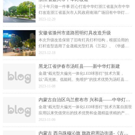
三十年只做一件事 匠心打造中华灯浙江省嘉兴市中华
灯改造浙江省嘉兴市人民政府南湖广场旧有中华灯升
级改造项目采用了金晟“截光型大偏光一体化LED球形
2023-12-29
灯”技术方案，应用金晟中华灯球替换旧有非截光型的
低效灯具。
安徽省滁州市道路照明灯具改造升级
本次升级改造保留了旧有灯具灯杆结构，根据沿用的
灯杆造型选用了金晟截光型灯具《兰花》、《华盛》
和《飞碟》三款，通过旧灯改造升级让旧有非截光灯
2023-12-18
具重新具备出色的照明能力。
黑龙江省伊春市汤旺县——新中华灯新建
金晟“截光型大偏光一体化LED球形灯”技术方案，
以“高光效、低能耗、免维护”的技术优势为汤旺县输
出科学高效、和谐稳定的夜间照明，为广大市民和游
2023-11-08
客的夜间出行保驾护航。
内蒙古自治区乌兰察布市 兴和县——中华灯改造
金晟“截光型大偏光一体化LED球形灯”技术方案自面世
应用以来凭借突出的技术优势和金晟精益求精的产品
打造，广受市场的认可，为户外照明球形灯应用以及
2023-11-06
非截光型照明产品替换提供创新的技术选择。
内蒙古 西乌珠穆沁旗 旗政府周边街道-《古典中华》