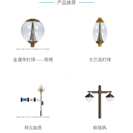
产品推荐
金晟华灯球——简维
大兰花灯球
祥云如意
欧陆风