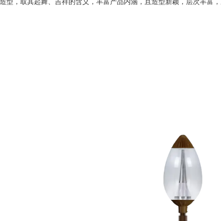
造型，取其起舞、吉祥的含义，丰富产品内涵，且造型新颖，层次丰富，