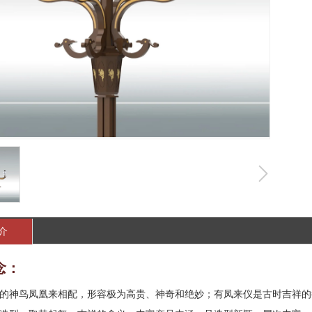
介
念：
的神鸟凤凰来相配，形容极为高贵、神奇和绝妙；有凤来仪是古时吉祥的