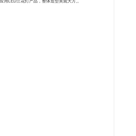
LED
,
应用
兰花灯产品，整体造型美观大方
。