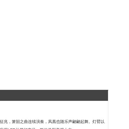
征兆，箫韶之曲连续演奏，凤凰也随乐声翩翩起舞。灯臂以